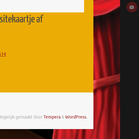
sitekaartje af
514
ogelijk gemaakt door
Tempera
&
WordPress.