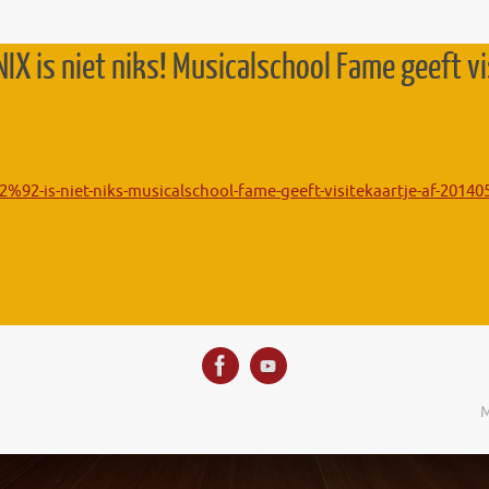
IX is niet niks! Musicalschool Fame geeft vi
92-is-niet-niks-musicalschool-fame-geeft-visitekaartje-af-20140
M