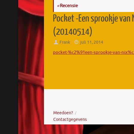
«
Recensie
Pocket -Een sprookje van N
(20140514)
Frank
juli 11, 2014
pocket-%c2%91een-sprookje-van-nix%c2%
Meedoen?
Contactgegevens