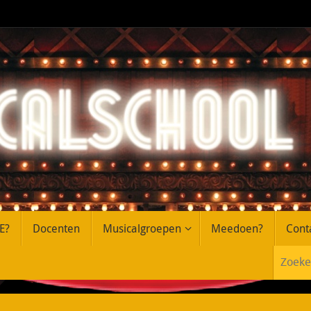
E?
Docenten
Musicalgroepen
Meedoen?
Cont