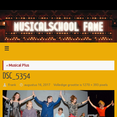
Ga
naar
de
inhoud
«
Musical Plus
DSC_5354
Frank
augustus 16, 2017
Volledige grootte is
1270 × 393
pixels