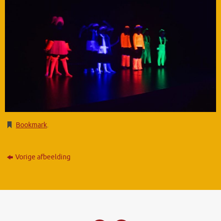
Bookmark
.
Vorige afbeelding