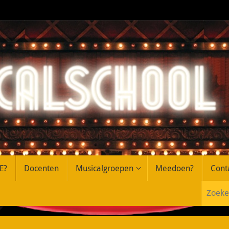
E?
Docenten
Musicalgroepen
Meedoen?
Cont