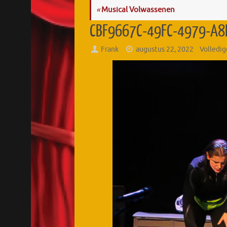
«
Musical Volwassenen
CBF9667C-49FC-4979-A8B
Frank
augustus 22, 2022
Volledig