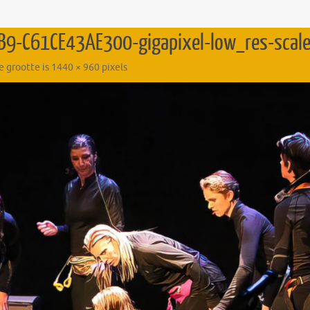
9-C61CE43AE300-gigapixel-low_res-scal
e grootte is
1440 × 960
pixels